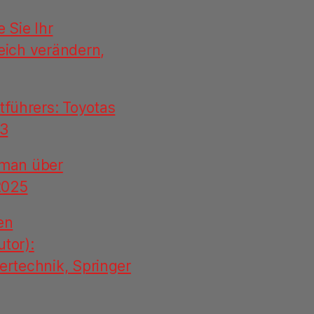
 Sie Ihr
eich verändern,
tführers: Toyotas
13
Roman über
2025
en
tor):
ertechnik, Springer