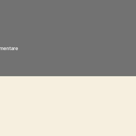
zu
mentare
OLYMPUS
DIGITAL
CAMERA