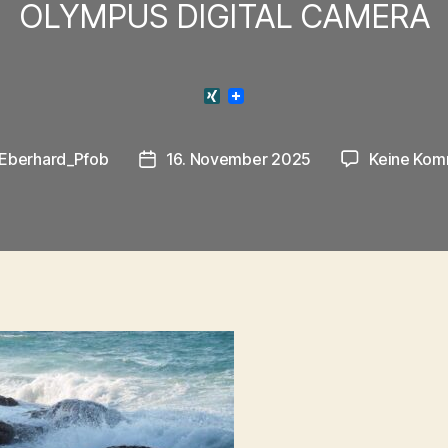
OLYMPUS DIGITAL CAMERA
X
I
N
G
Eberhard_Pfob
16. November 2025
Keine Kom
gsautor
Veröffentlichungsdatum