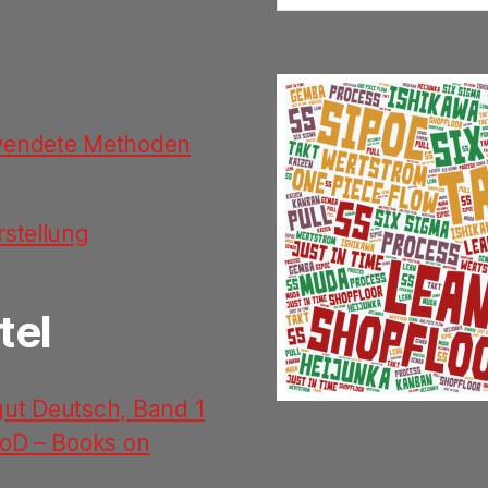
rwendete Methoden
rstellung
tel
ut Deutsch, Band 1
oD – Books on