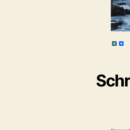
X
I
N
G
Schr