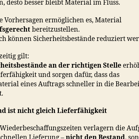
, desto besser bleibt Material im Fluss.
e Vorhersagen ermöglichen es, Material
fsgerecht
bereitzustellen.
h können Sicherheitsbestände reduziert we
eitig gilt:
heitsbestände an der richtigen Stelle
erhö
eferfähigkeit und sorgen dafür, dass das
terial eines Auftrags schneller in die Bearbe
.
d ist nicht gleich Lieferfähigkeit
Wiederbeschaffungszeiten verlagern die Au
schnellen Lieferung –
nicht den Bestand
, so