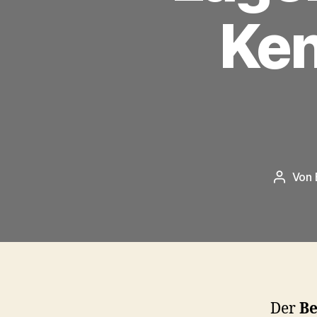
Ken
Von
Beitrag
Der
Be