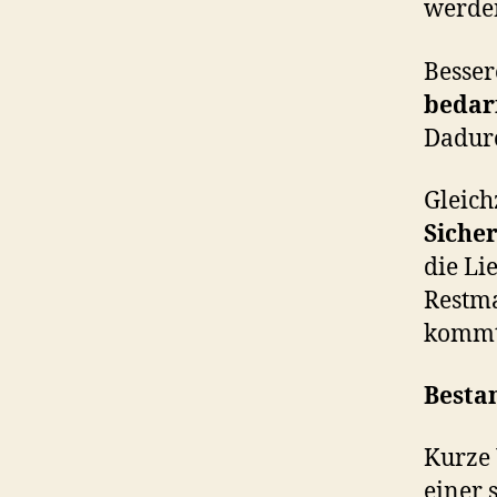
werden
Besser
bedar
Dadurc
Gleichz
Sicher
die Li
Restma
kommt
Bestan
Kurze 
einer 