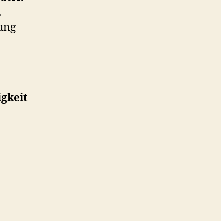
.
tung
gkeit