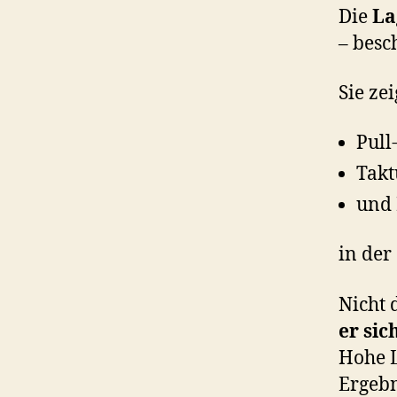
Die
La
– besc
Sie zei
Pull
Tak
und 
in der
Nicht 
er sic
Hohe L
Ergebn