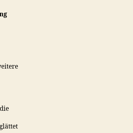
ng
weitere
 die
lättet