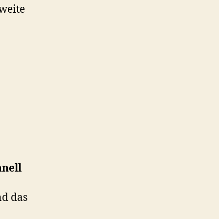
weite
hnell
nd das