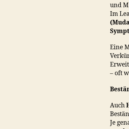
und Ma
Im Lea
(Muda
Symp
Eine M
Verkü
Erweit
– oft 
Bestä
Auch
Bestän
Je gen