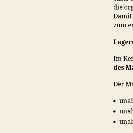
die or
Damit 
zum en
Lager
Im Ker
des M
Der Ma
unab
unab
unab