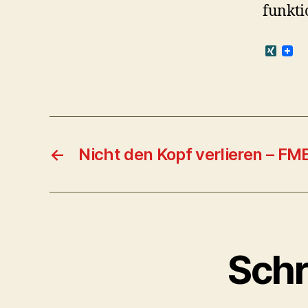
funkti
X
I
N
G
←
Nicht den Kopf verlieren – FM
Schr