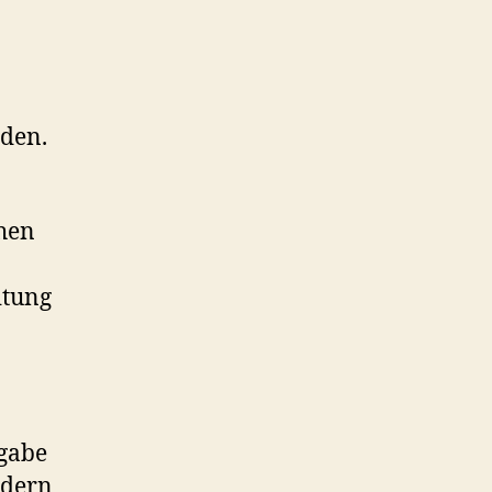
rden.
hen
itung
fgabe
ndern